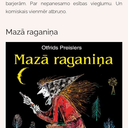
barjerām. Par nepanesamo esības vieglumu. Un
komiskais vienmēr atbruņo.
Mazā raganiņa