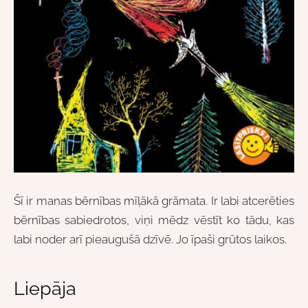
Šī ir manas bērnības mīļākā grāmata. Ir labi atcerēties
bērnības sabiedrotos, viņi mēdz vēstīt ko tādu, kas
labi noder arī pieaugušā dzīvē. Jo īpaši grūtos laikos.
Liepāja